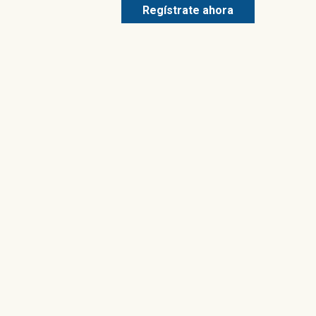
Regístrate ahora
COMPARTIR ESTE E
UBIC
Tenemos 9 ubicaciones en todo el condado 
para ayudarlo a usted y a su
Encuen