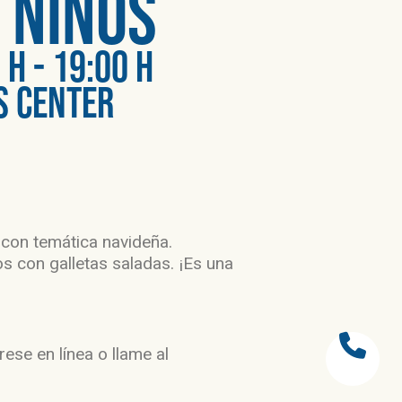
 niños
H - 19:00 H
S CENTER
 con temática navideña.
s con galletas saladas. ¡Es una
ese en línea o llame al