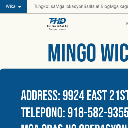
Wika
Tungkol sa
Mga lokasyon
Balita at Blog
Mga kag
Mingo WIC
ADDRESS: 9924 EAST 21ST
TELEPONO: 918-582-9355