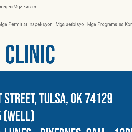
anapan
Mga karera
Mga Permit at Inspeksyon
Mga serbisyo
Mga Programa sa Ko
 Clinic
 STREET, TULSA, OK 74129
 (WELL)