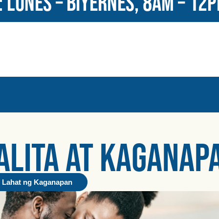
 LUNES – BIYERNES, 8AM – 12P
ALITA AT KAGANAP
 Lahat ng Kaganapan