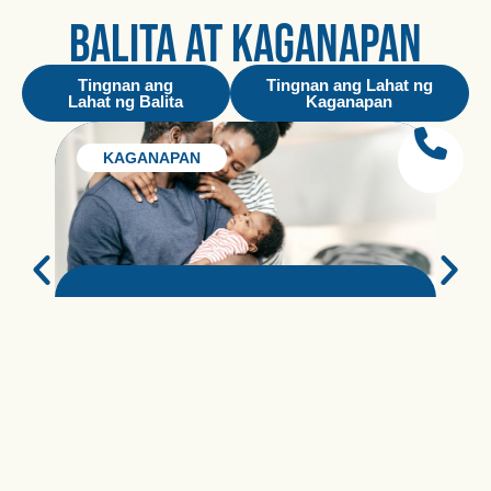
BALITA AT KAGANAPAN
Tingnan ang
Tingnan ang Lahat ng
Lahat ng Balita
Kaganapan
KAGANAPAN
Mga Bagay sa Pagiging Magulang:
M
Mga Apartment sa Seminole Hills
M