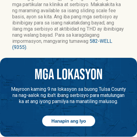
mga partikular na klinika at serbisyo. Makakakita ka
ng maraming available sa isang sliding scale fee
basis, ayon sa kita. Ang iba pang mga serbisyo ay
ibinibigay para sa isang nakatakdang bayad; ang
ilang mga serbisyo at aktibidad ng THD ay ibinibigay
nang walang bayad. Para sa karagdagang
impormasyon, mangyaring tumawag
582-WELL
(9355)
.
MGA LOKASYON
Mayroon kaming 9 na lokasyon sa buong Tulsa County
na nag-aalok ng iba't ibang serbisyo para matulungan
ka at ang iyong pamilya na manatiling malusog.
Hanapin ang Iyo