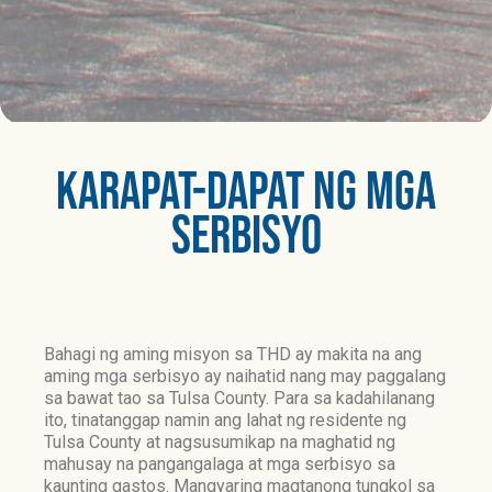
KARAPAT-DAPAT NG MGA
SERBISYO​
Bahagi ng aming misyon sa THD ay makita na ang
aming mga serbisyo ay naihatid nang may paggalang
sa bawat tao sa Tulsa County. Para sa kadahilanang
ito, tinatanggap namin ang lahat ng residente ng
Tulsa County at nagsusumikap na maghatid ng
mahusay na pangangalaga at mga serbisyo sa
kaunting gastos. Mangyaring magtanong tungkol sa