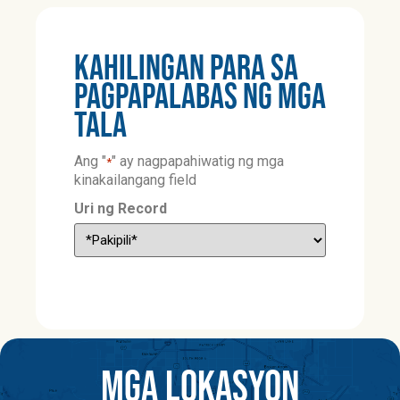
KAHILINGAN PARA SA
PAGPAPALABAS NG MGA
TALA
Ang "
" ay nagpapahiwatig ng mga
*
kinakailangang field
Uri ng Record
MGA LOKASYON