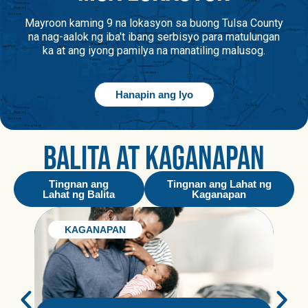
Mayroon kaming 9 na lokasyon sa buong Tulsa County
na nag-aalok ng iba't ibang serbisyo para matulungan
ka at ang iyong pamilya na manatiling malusog.
Hanapin ang Iyo
BALITA AT KAGANAPAN
Tingnan ang
Tingnan ang Lahat ng
Lahat ng Balita
Kaganapan
KAGANAPAN